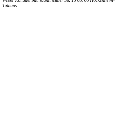
Weber Rolladenbau
Mannheimer Str. 15
68766 Hockenheim-
Talhaus