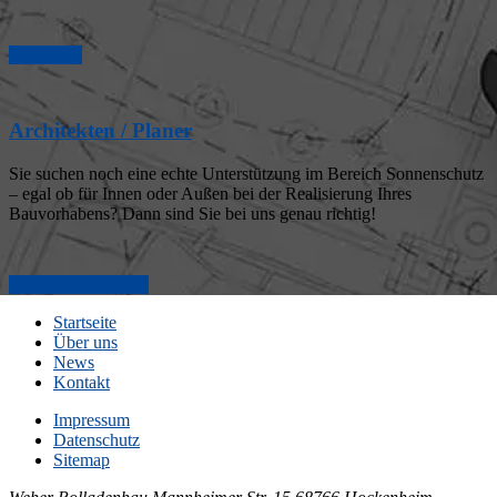
Bauherren
Architekten / Planer
Sie suchen noch eine echte Unterstützung im Bereich Sonnenschutz
– egal ob für Innen oder Außen bei der Realisierung Ihres
Bauvorhabens? Dann sind Sie bei uns genau richtig!
Architekten / Planer
Startseite
Über uns
News
Kontakt
Impressum
Datenschutz
Sitemap