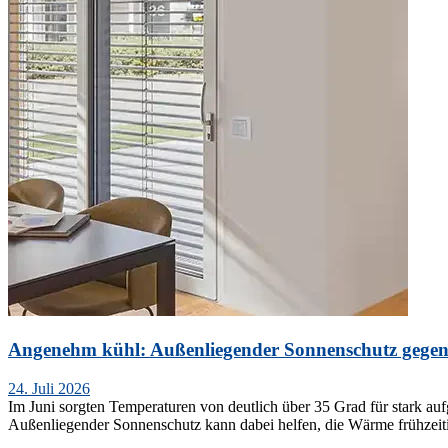
Angenehm kühl: Außenliegender Sonnenschutz gegen
Veröffentlicht
24. Juli 2026
am
Im Juni sorgten Temperaturen von deutlich über 35 Grad für stark au
Außenliegender Sonnenschutz kann dabei helfen, die Wärme frühzei