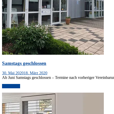
Samstags geschlossen
Veröffentlicht
30. Mai 2020
18. März 2020
am
Ab Juni Samstags geschlossen – Termine nach vorheriger Vereinbar
„Samstags
weiterlesen
geschlossen“