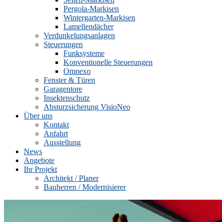
Pergola-Markisen
Wintergarten-Markisen
Lamellendächer
Verdunkelungsanlagen
Steuerungen
Funksysteme
Konventionelle Steuerungen
Omnexo
Fenster & Türen
Garagentore
Insektenschutz
Absturzsicherung VisioNeo
Über uns
Kontakt
Anfahrt
Ausstellung
News
Angebote
Ihr Projekt
Architekt / Planer
Bauherren / Modernisierer