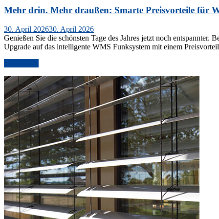
Mehr drin. Mehr draußen: Smarte Preisvorteile fü
Veröffentlicht
30. April 2026
30. April 2026
am
Genießen Sie die schönsten Tage des Jahres jetzt noch entspannter
Upgrade auf das intelligente WMS Funksystem mit einem Preisvortei
„Mehr
weiterlesen
drin.
Mehr
draußen:
Smarte
Preisvorteile
für
WAREMA
Kassetten-
Markisen“