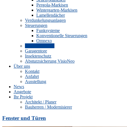
Pergola-Markisen
Wintergarten-Markisen
Lamellendächer
Verdunkelungsanlagen
Steuerungen
Funksysteme
Konventionelle Steuerungen
Omnexo
Fenster & Türen
Garagentore
Insektenschutz
Absturzsicherung VisioNeo
Über uns
Kontakt
Anfahrt
Ausstellung
News
Angebote
Ihr Projekt
Architekt / Planer
Bauherren / Modernisierer
Fenster und Türen