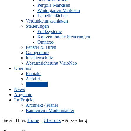
Pergola-Markisen
Wintergarten-Markisen
Lamellendächer
Verdunkelungsanlagen
Steuerungen
Funksysteme
Konventionelle Steuerungen
Omnexo
Fenster & Türen
Garagentore
Insektenschutz
Absturzsicherung VisioNeo
Über uns
Kontakt
Anfahrt
Ausstellung
News
Angebote
Ihr Projekt
Architekt / Planer
Bauherren / Modernisierer
Sie sind hier:
Home
»
Über uns
»
Ausstellung