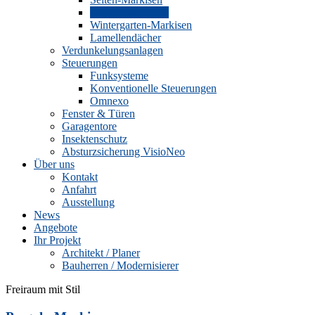
Pergola-Markisen
Wintergarten-Markisen
Lamellendächer
Verdunkelungsanlagen
Steuerungen
Funksysteme
Konventionelle Steuerungen
Omnexo
Fenster & Türen
Garagentore
Insektenschutz
Absturzsicherung VisioNeo
Über uns
Kontakt
Anfahrt
Ausstellung
News
Angebote
Ihr Projekt
Architekt / Planer
Bauherren / Modernisierer
Freiraum mit Stil