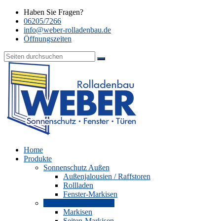
Haben Sie Fragen?
06205/7266
info@weber-rolladenbau.de
Öffnungszeiten
Home
Produkte
Sonnenschutz Außen
Außenjalousien / Raffstoren
Rollladen
Fenster-Markisen
Sonnenschutz Terrasse
Markisen
Seiten-Markisen