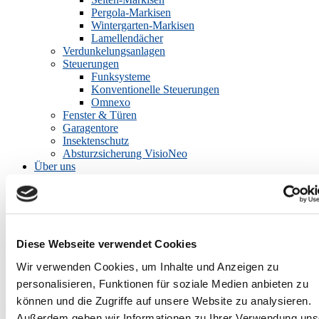
Pergola-Markisen
Wintergarten-Markisen
Lamellendächer
Verdunkelungsanlagen
Steuerungen
Funksysteme
Konventionelle Steuerungen
Omnexo
Fenster & Türen
Garagentore
Insektenschutz
Absturzsicherung VisioNeo
Über uns
Kontakt
Anfahrt
Ausstellung
News
Angebote
Ihr Projekt
Diese Webseite verwendet Cookies
Architekt / Planer
Wir verwenden Cookies, um Inhalte und Anzeigen zu
Bauherren / Modernisierer
personalisieren, Funktionen für soziale Medien anbieten zu
Sie sind hier:
Home
»
News
»
Energie sparen und Klima schützen
können und die Zugriffe auf unsere Website zu analysieren.
Veröffentlicht
16. März 2026
Außerdem geben wir Informationen zu Ihrer Verwendung uns
am