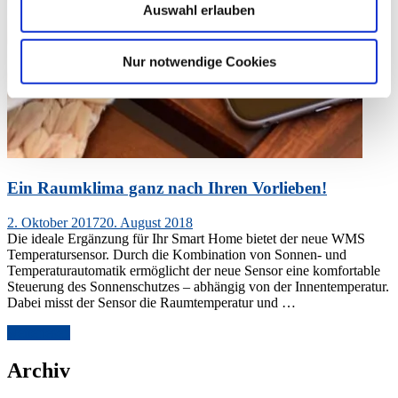
Auswahl erlauben
Nur notwendige Cookies
Ein Raumklima ganz nach Ihren Vorlieben!
Veröffentlicht
2. Oktober 2017
20. August 2018
am
Die ideale Ergänzung für Ihr Smart Home bietet der neue WMS
Temperatursensor. Durch die Kombination von Sonnen- und
Temperaturautomatik ermöglicht der neue Sensor eine komfortable
Steuerung des Sonnenschutzes – abhängig von der Innentemperatur.
Dabei misst der Sensor die Raumtemperatur und …
„Ein
weiterlesen
Raumklima
ganz
Archiv
nach
Ihren