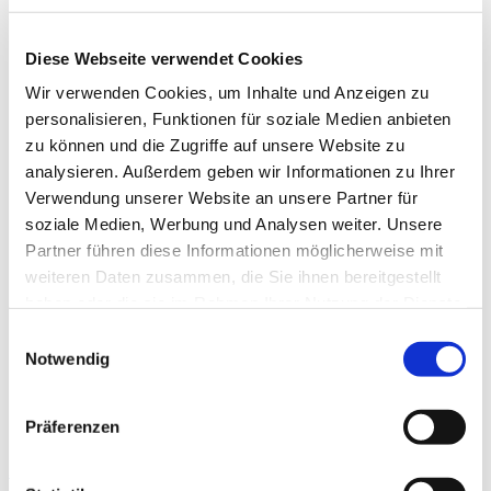
Pergola-Markisen
Wintergarten-Markisen
Diese Webseite verwendet Cookies
Lamellendächer
Verdunkelungsanlagen
Wir verwenden Cookies, um Inhalte und Anzeigen zu
Steuerungen
Funksysteme
personalisieren, Funktionen für soziale Medien anbieten
Konventionelle Steuerungen
zu können und die Zugriffe auf unsere Website zu
Omnexo
analysieren. Außerdem geben wir Informationen zu Ihrer
Fenster & Türen
Garagentore
Verwendung unserer Website an unsere Partner für
Insektenschutz
soziale Medien, Werbung und Analysen weiter. Unsere
Absturzsicherung VisioNeo
Partner führen diese Informationen möglicherweise mit
Über uns
Kontakt
weiteren Daten zusammen, die Sie ihnen bereitgestellt
Anfahrt
haben oder die sie im Rahmen Ihrer Nutzung der Dienste
Ausstellung
gesammelt haben.
News
Einwilligungsauswahl
Angebote
Notwendig
Ihr Projekt
Architekt / Planer
Bauherren / Modernisierer
Präferenzen
Sie sind hier:
Home
»
News
»
Samstags geschlossen
Veröffentlicht
30. Mai 2020
18. März 2020
am