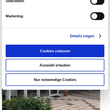
Statistiken
Samstags geschlossen
Marketing
Ab Juni Samstags geschlossen – Termine nach vorheriger
Vereinbarung gerne möglich!
Details zeigen
Cookies zulassen
Auswahl erlauben
Nur notwendige Cookies