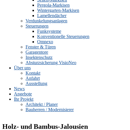
Pergola-Markisen
Wintergarten-Markisen
Lamellendächer
Verdunkelungsanlagen
Steuerungen
Funksysteme
Konventionelle Steuerungen
Omnexo
Fenster & Türen
Garagentore
Insektenschutz
Absturzsicherung VisioNeo
Über uns
Kontakt
Anfahrt
Ausstellung
News
Angebote
Ihr Projekt
Architekt / Planer
Bauherren / Modernisierer
Holz- und Bambus-Jalousien