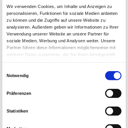
max. Fläche: 10 m²
Wir verwenden Cookies, um Inhalte und Anzeigen zu
Lamellenbreite: Holz 25 mm, 50 mm, 70 mm. Bambus: 50
personalisieren, Funktionen für soziale Medien anbieten
mm, 25 mm
zu können und die Zugriffe auf unsere Website zu
Bedienung: Schnur, Schnur/Stab, Kette, Retro, Elektroantrieb
Führung: Optional, seitlich mit Stahlseil
analysieren. Außerdem geben wir Informationen zu Ihrer
Anwendungsbereiche: Für Fenster, Türen,
Verwendung unserer Website an unsere Partner für
Bildschirmarbeitsplätze
soziale Medien, Werbung und Analysen weiter. Unsere
Montage: An Wand und Decken sowie über Klemmträger
Partner führen diese Informationen möglicherweise mit
Produktbeschreibung
weiteren Daten zusammen, die Sie ihnen bereitgestellt
haben oder die sie im Rahmen Ihrer Nutzung der Dienste
Verbinden Sie zuverlässigen Sonnenschutz mit einzigartiger
gesammelt haben.
Einwilligungsauswahl
gestalterischer Wirkung. Holz- und Bambus-Jalousien von ANWIS
geben Ihren Räumen eine ganz natürliche, persönliche Note. Durch
Notwendig
unterschiedlichste Farbtöne und Lamellengrößen finden Sie
garantiert die Lösung, die zu Ihrem Stil und Ihrer Einrichtung passt.
Ideal für alle, die das Zuhause zu einem warmen, gemütlichen Ort
Präferenzen
für die ganze Familie machen möchten.
Statistiken