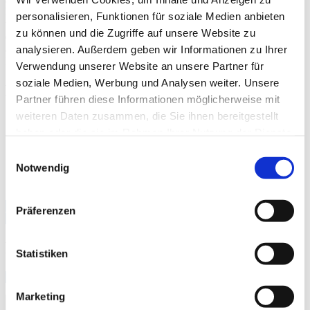
Freie, denn sie kommt völlig ohne Pfosten aus. Das Lamaxa Free
personalisieren, Funktionen für soziale Medien anbieten
wird in vorhandene Konstruktionen wie beispielsweise Betonringe
zu können und die Zugriffe auf unsere Website zu
eingebaut. Dabei kann es komplett integriert oder aufgesetzt
angebracht werden. Verfügbar sind diese Varianten für die Produkte
analysieren. Außerdem geben wir Informationen zu Ihrer
Lamaxa L60 und L70.
Verwendung unserer Website an unsere Partner für
soziale Medien, Werbung und Analysen weiter. Unsere
Brillante Extras
Partner führen diese Informationen möglicherweise mit
weiteren Daten zusammen, die Sie ihnen bereitgestellt
Heizstrahler
haben oder die sie im Rahmen Ihrer Nutzung der Dienste
Dimmbare LED-Stripes (direkte und/oder indirekte
Beleuchtung), horizontale Anbringung
gesammelt haben.
Einwilligungsauswahl
RGB-Beleuchtung als indirekte Variante
Notwendig
Bedienung mittels WMS Sender
Automatische Steuerung mit der WMS Wetterstation
Weitere Informationen zu Ausstattungsextras Lamaxa
Präferenzen
Lamellendächer
Farben
Statistiken
Weitere Informationen
Marketing