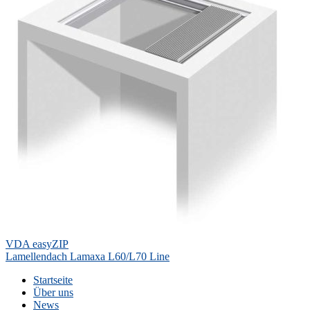
Beitragsnavigation
VDA easyZIP
Lamellendach Lamaxa L60/L70 Line
Startseite
Über uns
News