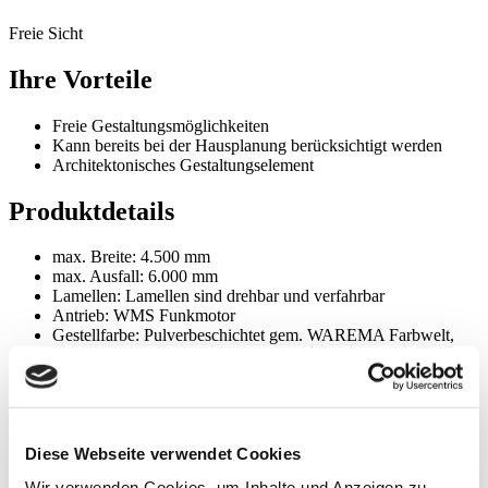
Freie Sicht
Ihre Vorteile
Freie Gestaltungsmöglichkeiten
Kann bereits bei der Hausplanung berücksichtigt werden
Architektonisches Gestaltungselement
Produktdetails
max. Breite: 4.500 mm
max. Ausfall: 6.000 mm
Lamellen: Lamellen sind drehbar und verfahrbar
Antrieb: WMS Funkmotor
Gestellfarbe: Pulverbeschichtet gem. WAREMA Farbwelt,
Oberflächenqualität Feinstruktur
Montage: Integrierte oder aufgesetzte Montage
Produktbeschreibung
Diese Webseite verwendet Cookies
Völlig neue Gestaltungsoptionen ermöglicht das Lamaxa Free. Die
stylische Ausführung erlaubt einen uneingeschränkten Blick ins
Wir verwenden Cookies, um Inhalte und Anzeigen zu