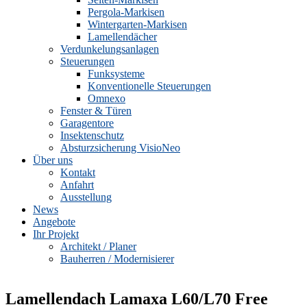
Pergola-Markisen
Wintergarten-Markisen
Lamellendächer
Verdunkelungsanlagen
Steuerungen
Funksysteme
Konventionelle Steuerungen
Omnexo
Fenster & Türen
Garagentore
Insektenschutz
Absturzsicherung VisioNeo
Über uns
Kontakt
Anfahrt
Ausstellung
News
Angebote
Ihr Projekt
Architekt / Planer
Bauherren / Modernisierer
Lamellendach Lamaxa L60/L70 Free