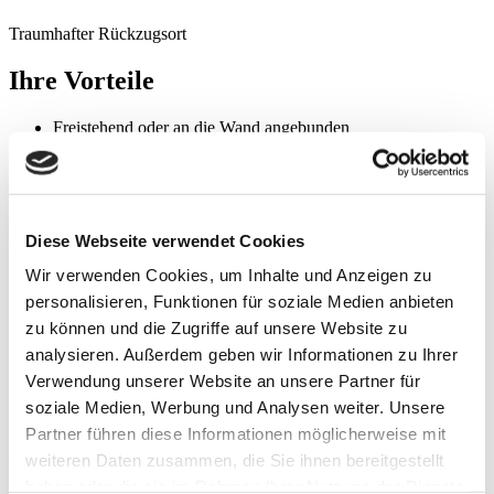
Traumhafter Rückzugsort
Ihre Vorteile
Freistehend oder an die Wand angebunden
Dreh- und verfahrbare Lamellen auf Knopfdruck
Anpassbar an den Sonnenstand
Auch bei schlechtem Wetter kann gemütlich unter dem
Lamaxa L70 verweilt werden
Diese Webseite verwendet Cookies
Produktdetails
Wir verwenden Cookies, um Inhalte und Anzeigen zu
max. Breite: 4.750 mm
personalisieren, Funktionen für soziale Medien anbieten
max. Ausfall: 6.330 mm
zu können und die Zugriffe auf unsere Website zu
Lamellen: Lamellen sind drehbar und verfahrbar
analysieren. Außerdem geben wir Informationen zu Ihrer
Antrieb: WMS Funkmotor
Gestellfarbe: Pulverbeschichtet gem. WAREMA Farbwelt,
Verwendung unserer Website an unsere Partner für
Oberflächenqualität Feinstruktur
soziale Medien, Werbung und Analysen weiter. Unsere
Montage: Freistehend, optional Wandanbindung
Partner führen diese Informationen möglicherweise mit
weiteren Daten zusammen, die Sie ihnen bereitgestellt
Produktbeschreibung
haben oder die sie im Rahmen Ihrer Nutzung der Dienste