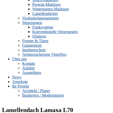
Pergola-Markisen
Wintergarten-Markisen
Lamellendächer
Verdunkelungsanlagen
Steuerungen
Funksysteme
Konventionelle Steuerungen
Omnexo
Fenster & Türen
Garagentore
Insektenschutz
Absturzsicherung VisioNeo
Über uns
Kontakt
Anfahrt
Ausstellung
News
Angebote
Ihr Projekt
Architekt / Planer
Bauherren / Modernisierer
Lamellendach Lamaxa L70