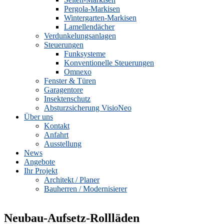
Pergola-Markisen
Wintergarten-Markisen
Lamellendächer
Verdunkelungsanlagen
Steuerungen
Funksysteme
Konventionelle Steuerungen
Omnexo
Fenster & Türen
Garagentore
Insektenschutz
Absturzsicherung VisioNeo
Über uns
Kontakt
Anfahrt
Ausstellung
News
Angebote
Ihr Projekt
Architekt / Planer
Bauherren / Modernisierer
Neubau-Aufsetz-Rollläden