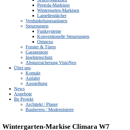
Pergola-Markisen
Wintergarten-Markisen
Lamellendächer
Verdunkelungsanlagen
Steuerungen
Funksysteme
Konventionelle Steuerungen
Omnexo
Fenster & Türen
Garagentore
Insektenschutz
Absturzsicherung VisioNeo
Über uns
Kontakt
Anfahrt
Ausstellung
News
Angebote
Ihr Projekt
Architekt / Planer
Bauherren / Modernisierer
Wintergarten-Markise Climara W7