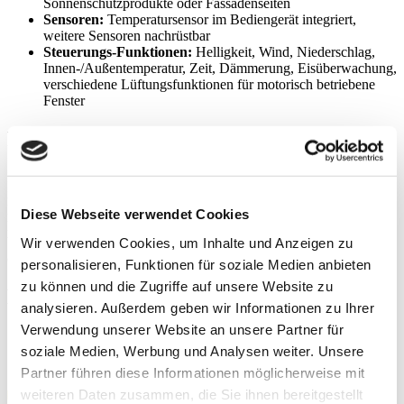
Sonnenschutzprodukte oder Fassadenseiten
Sensoren:
Temperatursensor im Bediengerät integriert,
weitere Sensoren nachrüstbar
Steuerungs-Funktionen:
Helligkeit, Wind, Niederschlag,
Innen-/Außentemperatur, Zeit, Dämmerung, Eisüberwachung,
verschiedene Lüftungsfunktionen für motorisch betriebene
Fenster
Produktbeschreibung
Die Wisotronic ist ein intelligentes Steuerungssystem für Ihre
individuelle Sonnenschutzkombination. Sie ist für alle WAREMA
Produkte geeignet und in verschiedensten Umgebungen zu Hause.
Diese Webseite verwendet Cookies
Die Wisotronic sorgt für ein angenehmes Raumklima und ein
behagliches Wohn- oder Arbeitsumfeld, auch wenn Sie abwesend
Wir verwenden Cookies, um Inhalte und Anzeigen zu
oder beschäftigt sind.
personalisieren, Funktionen für soziale Medien anbieten
zu können und die Zugriffe auf unsere Website zu
Brillante Extras
analysieren. Außerdem geben wir Informationen zu Ihrer
Verwendung unserer Website an unsere Partner für
Wetterstation multisense
soziale Medien, Werbung und Analysen weiter. Unsere
Messwertgeber
Motorsteuereinheiten und Geschossansteuerungen
Partner führen diese Informationen möglicherweise mit
weiteren Daten zusammen, die Sie ihnen bereitgestellt