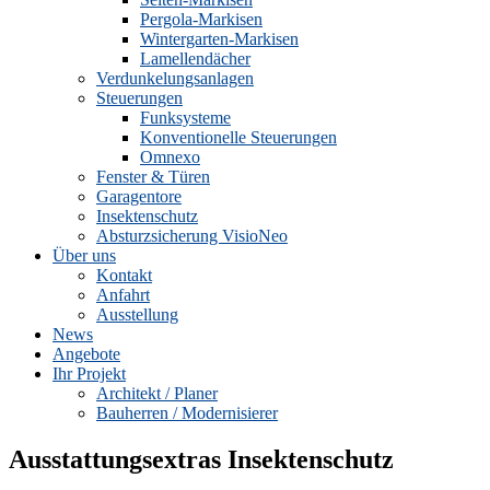
Pergola-Markisen
Wintergarten-Markisen
Lamellendächer
Verdunkelungsanlagen
Steuerungen
Funksysteme
Konventionelle Steuerungen
Omnexo
Fenster & Türen
Garagentore
Insektenschutz
Absturzsicherung VisioNeo
Über uns
Kontakt
Anfahrt
Ausstellung
News
Angebote
Ihr Projekt
Architekt / Planer
Bauherren / Modernisierer
Ausstattungsextras Insektenschutz