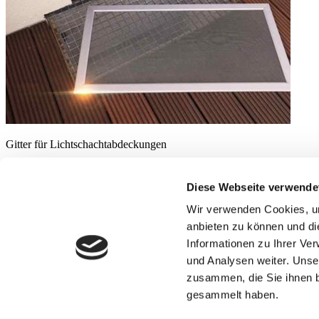
Gitter für Lichtschachtabdeckungen
Feinmaschiges Edelstahlgitter
Hält Insekten, Spinnen und Mäuse ebenso ab wie Laub und S
Diese Webseite verwende
Montage direkt auf dem vorhandenen Rost
Wir verwenden Cookies, um
Beitragsnavigation
Ausstattungsextras Climara Wintergarten-Markisen
anbieten zu können und di
Rollladen-Profile
Informationen zu Ihrer Ve
Startseite
und Analysen weiter. Unse
Über uns
zusammen, die Sie ihnen b
News
Kontakt
gesammelt haben.
Impressum