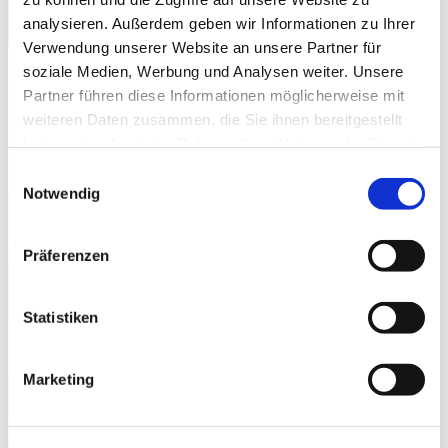
analysieren. Außerdem geben wir Informationen zu Ihrer
Verwendung unserer Website an unsere Partner für
soziale Medien, Werbung und Analysen weiter. Unsere
Screen
Partner führen diese Informationen möglicherweise mit
Durch die besondere Struktur des PVC-beschichteten
weiteren Daten zusammen, die Sie ihnen bereitgestellt
Glasfasergewebes hat dieser Stoff eine gute Durchsicht nach
haben oder die sie im Rahmen Ihrer Nutzung der Dienste
Draußen und bietet gleichzeitig einen optimalen Blendschutz. Die
Screen-Stoffe sind optional auch mit reduzierten Öffnungsfaktoren
gesammelt haben.
Einwilligungsauswahl
von 1 % oder 0 % erhältlich.
Notwendig
Präferenzen
Statistiken
Marketing