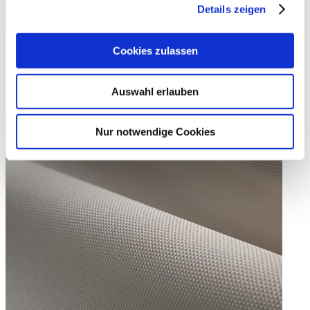
Details zeigen
Soltis 92
Cookies zulassen
Der transluzente Stoff lenkt dank, kleiner Öffnungen im Gewebe,
Tageslicht ins Rauminnere und schafft eine angenehme, helle
Auswahl erlauben
Atmosphäre bei gleichzeitiger Sicht nach außen. Neue trendige
Farben bieten für jede Anforderung die optimale Lösung.
Nur notwendige Cookies