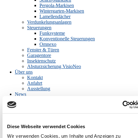
Pergola-Markisen
Wintergarten-Markisen
Lamellendächer
Verdunkelungsanlagen
Steuerungen
Funksysteme
Konventionelle Steuerungen
Omnexo
Fenster & Türen
Garagentore
Insektenschutz
Absturzsicherung VisioNeo
Über uns
Kontakt
Anfahrt
Ausstellung
News
Angebote
Ihr Projekt
Architekt / Planer
Bauherren / Modernisierer
Diese Webseite verwendet Cookies
Sie sind hier:
Home
»
News
»
Förderung für Ihre Sanierung Teil 2:
Individueller Sanierungsfahrplan (iSFP)
Wir verwenden Cookies, um Inhalte und Anzeigen zu
Veröffentlicht
31. Juli 2024
3. Dezember 2024