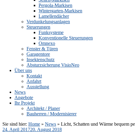
Pergola-Markisen
Wintergarten-Markisen
Lamellendächer
Verdunkelungsanlagen
Steuerungen
Funksysteme
Konventionelle Steuerungen
Omnexo
Fenster & Türen
Garagentore
Insektenschutz
Absturzsicherung VisioNeo
Über uns
Kontakt
Anfahrt
Ausstellung
News
Angebote
Ihr Projekt
Architekt / Planer
Bauherren / Modernisierer
Sie sind hier:
Home
»
News
»
Licht, Schatten und Wärme bequem pe
Veröffentlicht
24. April 2017
20. August 2018
am