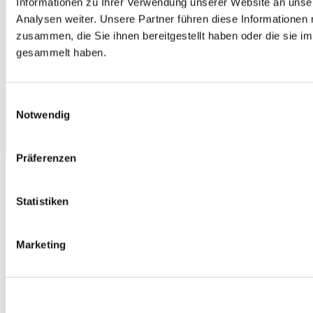
Informationen zu Ihrer Verwendung unserer Website an unse
Analysen weiter. Unsere Partner führen diese Informationen
zusammen, die Sie ihnen bereitgestellt haben oder die sie 
gesammelt haben.
Einwilligungsauswahl
Notwendig
Präferenzen
Beitragsnavigation
Vorheriger
Licht, Schatten und Wärme bequem per Knopdruck steuern?
Beitrag
Nächster
Sonnenschutz um die Ecke gedacht!
Beitrag
Statistiken
Startseite
Über uns
News
Kontakt
Marketing
Impressum
Datenschutz
Sitemap
Weber Rolladenbau
Mannheimer Str. 15
68766 Hockenheim-