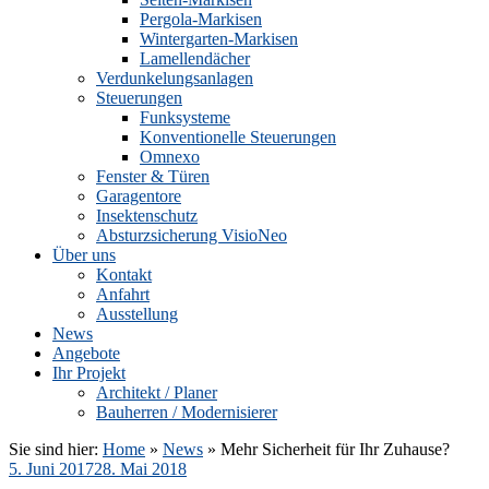
Pergola-Markisen
Wintergarten-Markisen
Lamellendächer
Verdunkelungsanlagen
Steuerungen
Funksysteme
Konventionelle Steuerungen
Omnexo
Fenster & Türen
Garagentore
Insektenschutz
Absturzsicherung VisioNeo
Über uns
Kontakt
Anfahrt
Ausstellung
News
Angebote
Ihr Projekt
Architekt / Planer
Bauherren / Modernisierer
Sie sind hier:
Home
»
News
»
Mehr Sicherheit für Ihr Zuhause?
Veröffentlicht
5. Juni 2017
28. Mai 2018
am