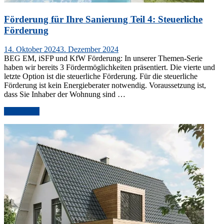
Förderung für Ihre Sanierung Teil 4: Steuerliche
Förderung
Veröffentlicht
14. Oktober 2024
3. Dezember 2024
am
BEG EM, iSFP und KfW Förderung: In unserer Themen-Serie
haben wir bereits 3 Fördermöglichkeiten präsentiert. Die vierte und
letzte Option ist die steuerliche Förderung. Für die steuerliche
Förderung ist kein Energieberater notwendig. Voraussetzung ist,
dass Sie Inhaber der Wohnung sind …
„Förderung
weiterlesen
für
Ihre
Sanierung
Teil
4:
Steuerliche
Förderung“