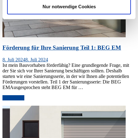
Nur notwendige Cookies
Förderung für Ihre Sanierung Teil 1: BEG EM
Veröffentlicht
8. Juli 2024
8. Juli 2024
am
Ist mein Bauvorhaben förderfähig? Eine grundlegende Frage, mit
der Sie sich vor Ihrer Sanierung beschäftigen sollten. Deshalb
starten wir eine Sanierungsserie, in der wir Ihnen alle potentiellen
Förderungen vorstellen. Teil 1 der Sanierungsserie: Die BEG
EMAusgesprochen steht BEG EM für …
„Förderung
weiterlesen
für
Ihre
Sanierung
Teil
1:
BEG
EM“