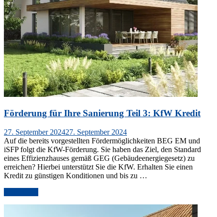
Förderung für Ihre Sanierung Teil 3: KfW Kredit
Veröffentlicht
27. September 2024
27. September 2024
am
Auf die bereits vorgestellten Fördermöglichkeiten BEG EM und
iSFP folgt die KfW-Förderung. Sie haben das Ziel, den Standard
eines Effizienzhauses gemäß GEG (Gebäudeenergiegesetz) zu
erreichen? Hierbei unterstützt Sie die KfW. Erhalten Sie einen
Kredit zu günstigen Konditionen und bis zu …
„Förderung
weiterlesen
für
Ihre