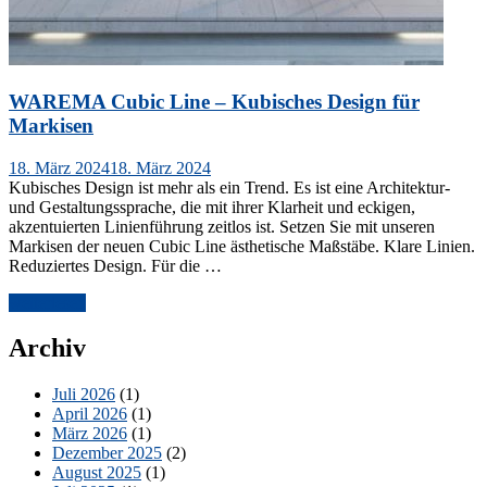
WAREMA Cubic Line – Kubisches Design für
Markisen
Veröffentlicht
18. März 2024
18. März 2024
am
Kubisches Design ist mehr als ein Trend. Es ist eine Architektur-
und Gestaltungssprache, die mit ihrer Klarheit und eckigen,
akzentuierten Linienführung zeitlos ist. Setzen Sie mit unseren
Markisen der neuen Cubic Line ästhetische Maßstäbe. Klare Linien.
Reduziertes Design. Für die …
„WAREMA
weiterlesen
Cubic
Line
Archiv
–
Kubisches
Juli 2026
(1)
Design
April 2026
(1)
für
März 2026
(1)
Markisen“
Dezember 2025
(2)
August 2025
(1)