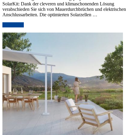
SolarKit: Dank der cleveren und klimaschonenden Lösung
verabschieden Sie sich von Mauerdurchbrüchen und elektrischen
Anschlussarbeiten. Die optimierten Solarzellen …
„Komfortabel
weiterlesen
ohne
Kabel:
Das
SolarKit
von
WAREMA“