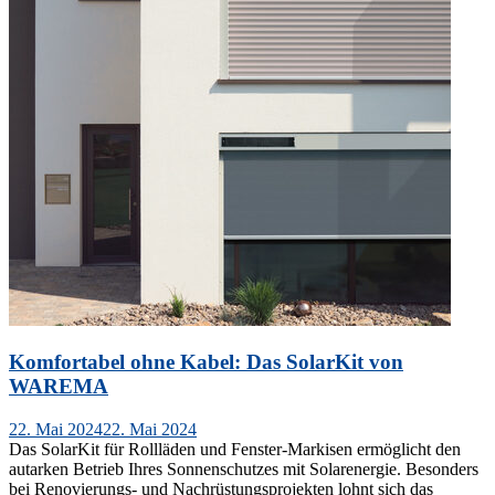
Komfortabel ohne Kabel: Das SolarKit von
WAREMA
Veröffentlicht
22. Mai 2024
22. Mai 2024
am
Das SolarKit für Rollläden und Fenster-Markisen ermöglicht den
autarken Betrieb Ihres Sonnenschutzes mit Solarenergie. Besonders
bei Renovierungs- und Nachrüstungsprojekten lohnt sich das