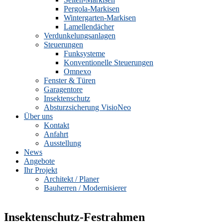
Pergola-Markisen
Wintergarten-Markisen
Lamellendächer
Verdunkelungsanlagen
Steuerungen
Funksysteme
Konventionelle Steuerungen
Omnexo
Fenster & Türen
Garagentore
Insektenschutz
Absturzsicherung VisioNeo
Über uns
Kontakt
Anfahrt
Ausstellung
News
Angebote
Ihr Projekt
Architekt / Planer
Bauherren / Modernisierer
Insektenschutz-Festrahmen