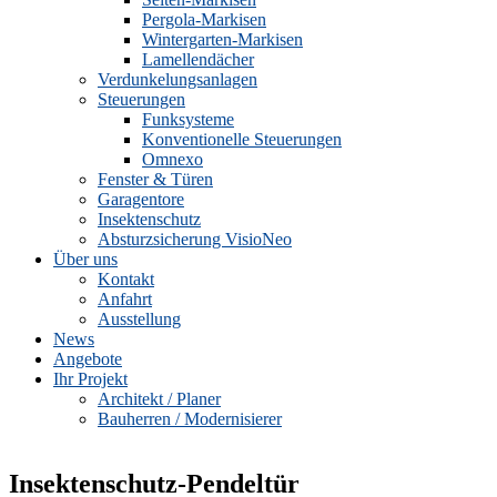
Pergola-Markisen
Wintergarten-Markisen
Lamellendächer
Verdunkelungsanlagen
Steuerungen
Funksysteme
Konventionelle Steuerungen
Omnexo
Fenster & Türen
Garagentore
Insektenschutz
Absturzsicherung VisioNeo
Über uns
Kontakt
Anfahrt
Ausstellung
News
Angebote
Ihr Projekt
Architekt / Planer
Bauherren / Modernisierer
Insektenschutz-Pendeltür