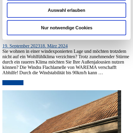
Auswahl erlauben
WAREMA Windra Flachlamelle: Windstabilität hat
Nur notwendige Cookies
einen Namen
Veröffentlicht
19. September 2023
18. März 2024
am
Sie wohnen in einer windexponierten Lage und möchten trotzdem
nicht auf ein Wohlfühlklima verzichten? Trotz zunehmender Stürme
durch ein raueres Klima möchten Sie Ihre Außenjalousien nutzen
können? Die Windra Flachlamelle von WAREMA verschafft
Abhilfe! Durch die Windstabilität bis 90km/h kann …
„WAREMA
weiterlesen
Windra
Flachlamelle:
Windstabilität
hat
einen
Namen“