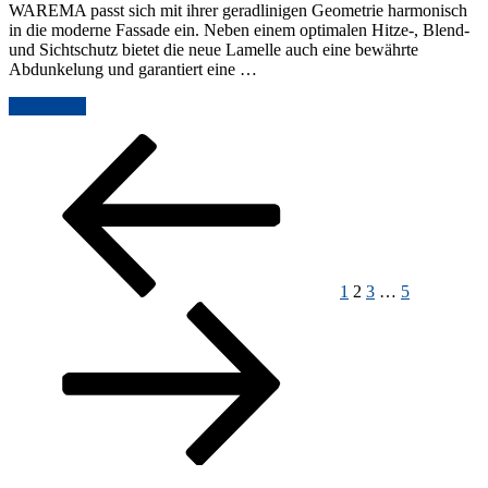
WAREMA passt sich mit ihrer geradlinigen Geometrie harmonisch
in die moderne Fassade ein. Neben einem optimalen Hitze-, Blend-
und Sichtschutz bietet die neue Lamelle auch eine bewährte
Abdunkelung und garantiert eine …
„Zetra
weiterlesen
–
Seitennummerierung
Vorherige
Seite
Seite
Seite
Seite
Nächste
die
Seite
Seite
neue
der
Lamelle
Beiträge
für
Außenjalousien
im
modernen,
geradlinigen
1
2
3
…
5
Design“