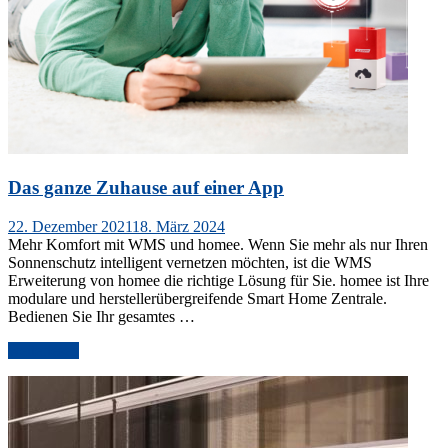
Das ganze Zuhause auf einer App
Veröffentlicht
22. Dezember 2021
18. März 2024
am
Mehr Komfort mit WMS und homee. Wenn Sie mehr als nur Ihren
Sonnenschutz intelligent vernetzen möchten, ist die WMS
Erweiterung von homee die richtige Lösung für Sie. homee ist Ihre
modulare und herstellerübergreifende Smart Home Zentrale.
Bedienen Sie Ihr gesamtes …
„Das
weiterlesen
ganze
Zuhause
auf
einer
App“