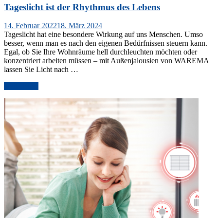
Tageslicht ist der Rhythmus des Lebens
Veröffentlicht
14. Februar 2022
18. März 2024
am
Tageslicht hat eine besondere Wirkung auf uns Menschen. Umso
besser, wenn man es nach den eigenen Bedürfnissen steuern kann.
Egal, ob Sie Ihre Wohnräume hell durchleuchten möchten oder
konzentriert arbeiten müssen – mit Außenjalousien von WAREMA
lassen Sie Licht nach …
„Tageslicht
weiterlesen
ist
der
Rhythmus
des
Lebens“