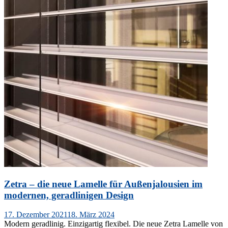
Zetra – die neue Lamelle für Außenjalousien im
modernen, geradlinigen Design
Veröffentlicht
17. Dezember 2021
18. März 2024
am
Modern geradlinig. Einzigartig flexibel. Die neue Zetra Lamelle von