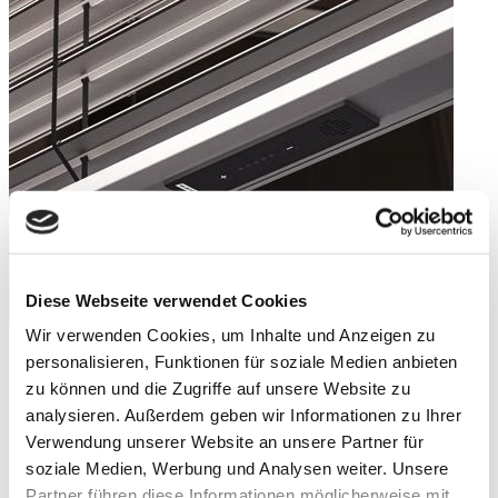
für
Markisen“
Diese Webseite verwendet Cookies
Wir verwenden Cookies, um Inhalte und Anzeigen zu
personalisieren, Funktionen für soziale Medien anbieten
zu können und die Zugriffe auf unsere Website zu
SenSigna: Das Plus an Sicherheit für Ihr Zuhause
analysieren. Außerdem geben wir Informationen zu Ihrer
Verwendung unserer Website an unsere Partner für
Veröffentlicht
20. Dezember 2023
18. März 2024
soziale Medien, Werbung und Analysen weiter. Unsere
am
Sich Zuhause sicher und wohl zu fühlen ist eine der wichtigsten
Anforderung an die eigenen vier Wände. Das Frühwarnsystem
Partner führen diese Informationen möglicherweise mit