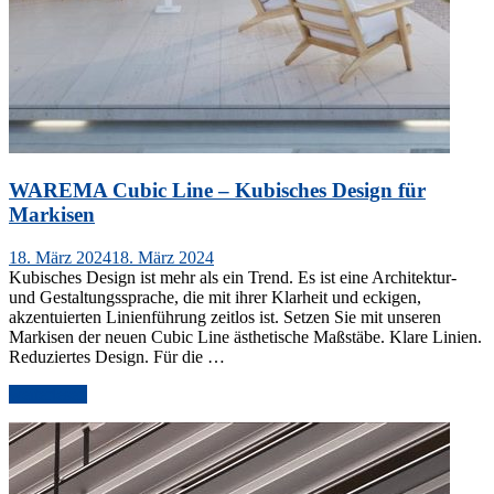
WAREMA Cubic Line – Kubisches Design für
Markisen
Veröffentlicht
18. März 2024
18. März 2024
am
Kubisches Design ist mehr als ein Trend. Es ist eine Architektur-
und Gestaltungssprache, die mit ihrer Klarheit und eckigen,
akzentuierten Linienführung zeitlos ist. Setzen Sie mit unseren
Markisen der neuen Cubic Line ästhetische Maßstäbe. Klare Linien.
Reduziertes Design. Für die …
„WAREMA
weiterlesen
Cubic
Line
–
Kubisches
Design