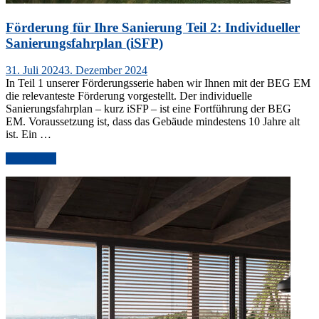
Förderung für Ihre Sanierung Teil 2: Individueller
Sanierungsfahrplan (iSFP)
Veröffentlicht
31. Juli 2024
3. Dezember 2024
am
In Teil 1 unserer Förderungsserie haben wir Ihnen mit der BEG EM
die relevanteste Förderung vorgestellt. Der individuelle
Sanierungsfahrplan – kurz iSFP – ist eine Fortführung der BEG
EM. Voraussetzung ist, dass das Gebäude mindestens 10 Jahre alt
ist. Ein …
„Förderung
weiterlesen
für
Ihre
Sanierung
Teil
2:
Individueller
Sanierungsfahrplan
(iSFP)“