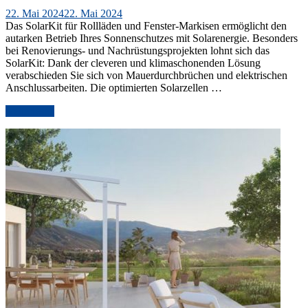
Veröffentlicht
22. Mai 2024
22. Mai 2024
am
Das SolarKit für Rollläden und Fenster-Markisen ermöglicht den
autarken Betrieb Ihres Sonnenschutzes mit Solarenergie. Besonders
bei Renovierungs- und Nachrüstungsprojekten lohnt sich das
SolarKit: Dank der cleveren und klimaschonenden Lösung
verabschieden Sie sich von Mauerdurchbrüchen und elektrischen
Anschlussarbeiten. Die optimierten Solarzellen …
„Komfortabel
weiterlesen
ohne
Kabel:
Das
SolarKit
von
WAREMA“