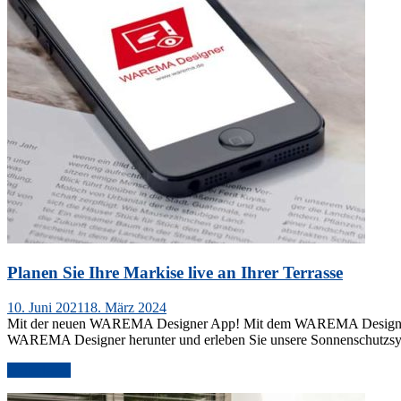
Planen Sie Ihre Markise live an Ihrer Terrasse
Veröffentlicht
10. Juni 2021
18. März 2024
am
Mit der neuen WAREMA Designer App! Mit dem WAREMA Designer, ei
WAREMA Designer herunter und erleben Sie unsere Sonnenschutzsy
„Planen
weiterlesen
Sie