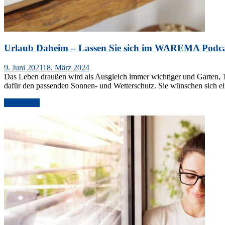
Urlaub Daheim – Lassen Sie sich im WAREMA Podcas
Veröffentlicht
9. Juni 2021
18. März 2024
am
Das Leben draußen wird als Ausgleich immer wichtiger und Garten, T
dafür den passenden Sonnen- und Wetterschutz. Sie wünschen sich ei
„Urlaub
weiterlesen
Daheim
–
Lassen
Sie
sich
im
WAREMA
Podcast
inspirieren“