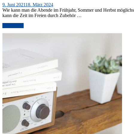
Veröffentlicht
9. Juni 2021
18. März 2024
am
Wie kann man die Abende im Frühjahr, Sommer und Herbst möglichst l
kann die Zeit im Freien durch Zubehör …
„Wissenswertes
weiterlesen
rund
um
Markisen
und
Sonnenschutz“