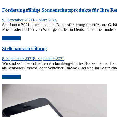
Förderungsfähige Sonnenschutzprodukte für Ihre Re
Veröffentlicht
9. Dezember 2021
18. März 2024
am
Seit Januar 2021 unterstützt die „Bundesförderung für effiziente 
Mieter oder Pächter von Wohngebäuden in Deutschland, die mindeste
„Förderungsfähige
weiterlesen
Sonnenschutzprodukte
für
Stellenausschreibung
Ihre
Renovierung
Veröffentlicht
8. September 2021
8. September 2021
–
am
Wir sind seit über 53 Jahren ein familiengeführtes Hockenheimer Ha
Profitieren
als Schlosser ( m/w/d) oder Schreiner ( m/w/d) und sind im Besitz ei
Sie
von
„Stellenausschreibung“
weiterlesen
20%
BEG
Zuschuss“