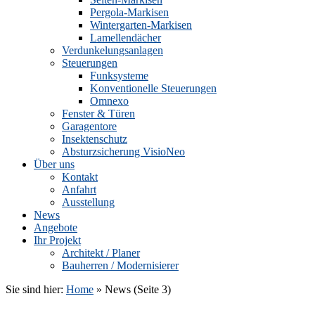
Pergola-Markisen
Wintergarten-Markisen
Lamellendächer
Verdunkelungsanlagen
Steuerungen
Funksysteme
Konventionelle Steuerungen
Omnexo
Fenster & Türen
Garagentore
Insektenschutz
Absturzsicherung VisioNeo
Über uns
Kontakt
Anfahrt
Ausstellung
News
Angebote
Ihr Projekt
Architekt / Planer
Bauherren / Modernisierer
Sie sind hier:
Home
»
News
(Seite 3)