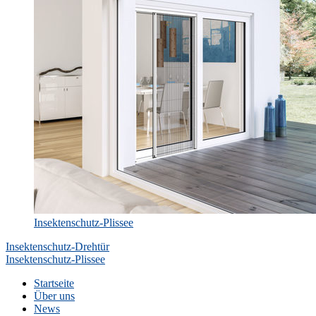
Insektenschutz-Plissee
Beitragsnavigation
Insektenschutz-Drehtür
Insektenschutz-Plissee
Startseite
Über uns
News