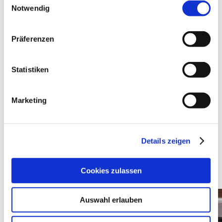
Notwendig
Präferenzen
Statistiken
Marketing
Details zeigen
Das könnte Sie auch interessieren
Cookies zulassen
Auswahl erlauben