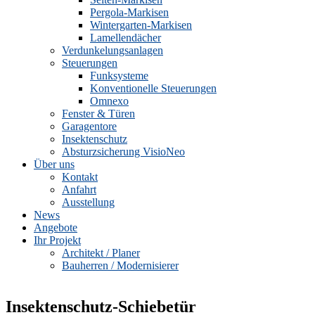
Pergola-Markisen
Wintergarten-Markisen
Lamellendächer
Verdunkelungsanlagen
Steuerungen
Funksysteme
Konventionelle Steuerungen
Omnexo
Fenster & Türen
Garagentore
Insektenschutz
Absturzsicherung VisioNeo
Über uns
Kontakt
Anfahrt
Ausstellung
News
Angebote
Ihr Projekt
Architekt / Planer
Bauherren / Modernisierer
Insektenschutz-Schiebetür